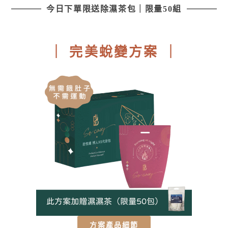
今日下單限送除濕茶包｜限量50組
｜ 完美蛻變方案 ｜
方案產品細節