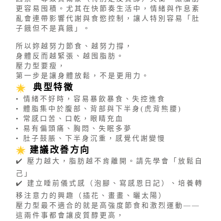
更容易囤積。尤其在快節奏生活中，情緒與作息紊
亂會連帶影響代謝與食慾控制，讓人特別容易「肚
子餓但不是真餓」。
所以妳越努力節食、越努力撐，
身體反而越緊張、越囤脂肪。
壓力型要瘦，
第一步是讓身體放鬆，不是更用力。
典型特徵
• 情緒不好時，容易暴飲暴食、失控進食
• 體脂集中於腹部、背部與下半身(虎背熊腰)
• 常感口苦、口乾，眼睛充血
• 易有偏頭痛、胸悶、失眠多夢
• 肚子鼓脹、下半身沉重，感覺代謝變慢
建議改善方向
✔️ 壓力越大，脂肪越不肯離開。請先學會「放鬆自
己」
✔️ 建立睡前儀式感（泡腳、寫感恩日記）、培養轉
移注意力的興趣（插花、畫畫、曬太陽）
壓力型最不適合的就是高強度節食和激烈運動——
這兩件事都會讓皮質醇更高，