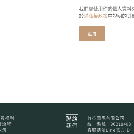
我們會使用你的個人資料
於
隱私權政策
中說明的其
註冊
A
l
t
e
r
n
a
t
i
v
e
:
會員福利
竹芯國際有限公司
聯絡
貨流程
統一編號｜96218408
我們
政策
客服請洽Line官方ID：@