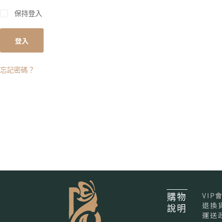
A
保持登入
l
t
登入
e
r
n
a
忘記密碼？
t
i
v
e
:
VIP
購物
退換
說明
運送