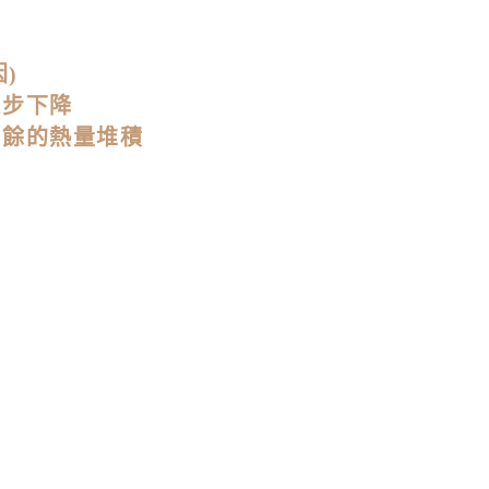
)
逐步下降
多餘的熱量堆積