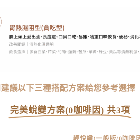
們建議以下三種搭配方案給您參考選擇
完美蛻變方案(0咖啡因) 共3項
輕悅纖(一般版/0咖啡因