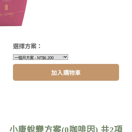
選擇方案：
加入購物車
小康蛻變方案(0咖啡因) 共2項