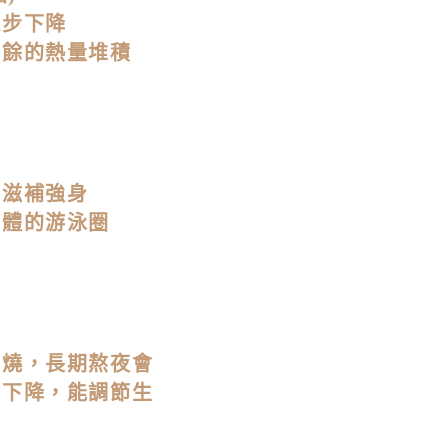
逐步下降
多餘的熱量堆積
，滋補強身
身體的游泳圈
燃燒，長期熬夜會
謝下降，能調節生