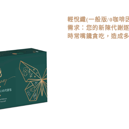
輕悅纖(一般版/0咖啡因
需求：您的新陳代謝
時常嘴饞貪吃，造成