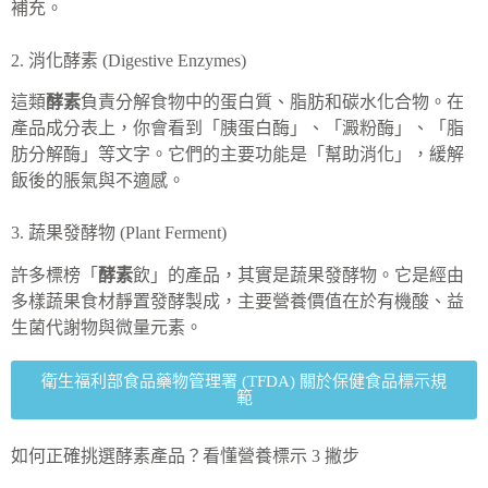
補充。
2. 消化酵素 (Digestive Enzymes)
這類
酵素
負責分解食物中的蛋白質、脂肪和碳水化合物。在
產品成分表上，你會看到「胰蛋白酶」、「澱粉酶」、「脂
肪分解酶」等文字。它們的主要功能是「幫助消化」，緩解
飯後的脹氣與不適感。
3. 蔬果發酵物 (Plant Ferment)
許多標榜「
酵素
飲」的產品，其實是蔬果發酵物。它是經由
多樣蔬果食材靜置發酵製成，主要營養價值在於有機酸、益
生菌代謝物與微量元素。
衛生福利部食品藥物管理署 (TFDA) 關於保健食品標示規
範
如何正確挑選酵素產品？看懂營養標示 3 撇步