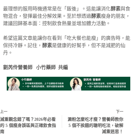
最理想的服用時機通常是在「飯後」。這能讓消化
酵素
與食
物混合，發揮最佳分解效果。至於想透過
酵素
瘦身的朋友，
建議回歸基本面：控制飲食熱量並增加體力活動。
希望這篇文章能讓你在看到「吃大餐也能瘦」的廣告時，能
保持冷靜。記住，
酵素
是健康的好幫手，但不是減肥的仙
丹。
劉芮伶營養師 小竹藥師 共編
上一
下一
減重觀念錯了嗎？2026年必看
澱粉怎麼吃才瘦？營養師教你
的 5 個瘦身誤區與正確飲食指
5 個不挨餓的聰明吃法，破解
南
減重迷思！