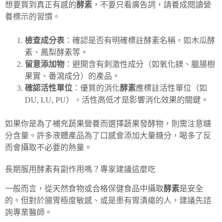
想要買到真正有感的
酵素
，不要只看廣告詞，請養成閱讀營
養標示的習慣。
檢查成分表
：確認是否有明確標註酵素名稱，如木瓜酵
素、鳳梨酵素等。
留意添加物
：避開含有刺激性成分（如氧化鎂、臘腸樹
果實、番瀉成分）的產品。
確認活性單位
：優質的消化
酵素
應標註活性單位（如
DU, LU, PU），活性高低才是影響消化效果的關鍵。
如果你是為了補充蔬果營養而選擇蔬果發酵物，則需注意糖
分含量。許多液體產品為了口感會添加大量糖分，喝多了反
而會攝取不必要的熱量。
長期服用酵素有副作用嗎？專家建議這麼吃
一般而言，從天然食物或合格保健食品中攝取
酵素
是安全
的。但對於腸胃極度敏感、或是患有胃潰瘍的人，建議先諮
詢專業醫師。