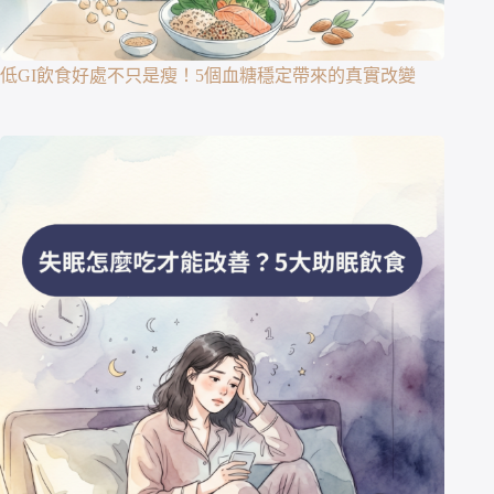
低GI飲食好處不只是瘦！5個血糖穩定帶來的真實改變