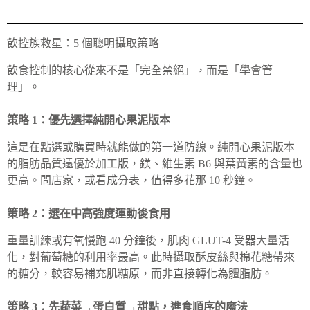
飲控族救星：5 個聰明攝取策略
飲食控制的核心從來不是「完全禁絕」，而是「學會管
理」。
策略 1：優先選擇純開心果泥版本
這是在點選或購買時就能做的第一道防線。純開心果泥版本
的脂肪品質遠優於加工版，鎂、維生素 B6 與葉黃素的含量也
更高。問店家，或看成分表，值得多花那 10 秒鐘。
策略 2：選在中高強度運動後食用
重量訓練或有氧慢跑 40 分鐘後，肌肉 GLUT-4 受器大量活
化，對葡萄糖的利用率最高。此時攝取酥皮絲與棉花糖帶來
的糖分，較容易補充肌糖原，而非直接轉化為體脂肪。
策略 3：先蔬菜→蛋白質→甜點，進食順序的魔法