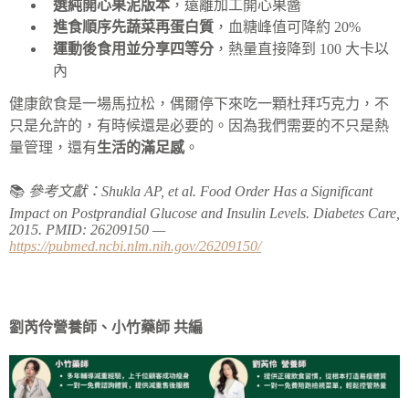
選純開心果泥版本
，遠離加工開心果醬
進食順序先蔬菜再蛋白質
，血糖峰值可降約 20%
運動後食用並分享四等分
，熱量直接降到 100 大卡以
內
健康飲食是一場馬拉松，偶爾停下來吃一顆杜拜巧克力，不
只是允許的，有時候還是必要的。因為我們需要的不只是熱
量管理，還有
生活的滿足感
。
📚
參考文獻：Shukla AP, et al. Food Order Has a Significant
Impact on Postprandial Glucose and Insulin Levels. Diabetes Care,
2015. PMID: 26209150 —
https://pubmed.ncbi.nlm.nih.gov/26209150/
劉芮伶營養師、小竹藥師 共編