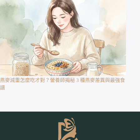
燕麥減重怎麼吃才對？營養師揭秘 3 種燕麥差異與最強食
譜