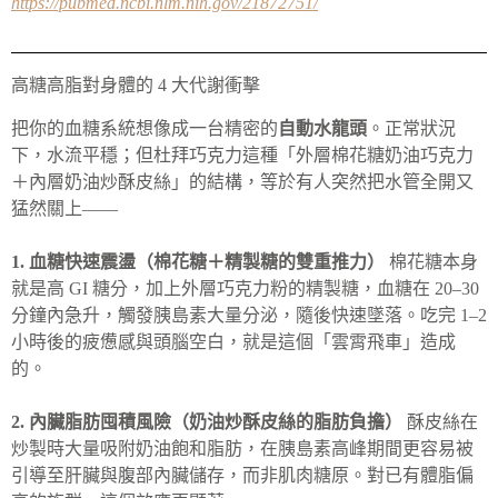
https://pubmed.ncbi.nlm.nih.gov/21872751/
高糖高脂對身體的 4 大代謝衝擊
把你的血糖系統想像成一台精密的
自動水龍頭
。正常狀況
下，水流平穩；但杜拜巧克力這種「外層棉花糖奶油巧克力
＋內層奶油炒酥皮絲」的結構，等於有人突然把水管全開又
猛然關上——
1. 血糖快速震盪（棉花糖＋精製糖的雙重推力）
棉花糖本身
就是高 GI 糖分，加上外層巧克力粉的精製糖，血糖在 20–30
分鐘內急升，觸發胰島素大量分泌，隨後快速墜落。吃完 1–2
小時後的疲憊感與頭腦空白，就是這個「雲霄飛車」造成
的。
2. 內臟脂肪囤積風險（奶油炒酥皮絲的脂肪負擔）
酥皮絲在
炒製時大量吸附奶油飽和脂肪，在胰島素高峰期間更容易被
引導至肝臟與腹部內臟儲存，而非肌肉糖原。對已有體脂偏