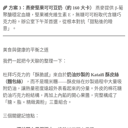
🌾 方案 3：燕麥堅果可可豆奶（約 160 大卡）
燕麥提供 β-葡
聚醣穩定血糖，堅果補充維生素 E，無糖可可粉取代含糖巧
克力粉。辦公室下午茶首選，從根本對抗「甜點後的睡
意」。
美食與健康的平衡之道
我們一起把今天聊的整理一下：
杜拜巧克力的「酥脆感」來自於
奶油炒製的 Kataifi 酥皮絲
（麵包絲）
，而不是糯米糰——酥皮絲在炒製過程中大量吸
附奶油，讓熱量密度遠超外表看起來的分量。外皮的棉花糖
奶油巧克力粉結構，再加上內餡的開心果醬，完整構成了
「糖 × 脂 × 精緻澱粉」三重組合。
三個關鍵記憶點：