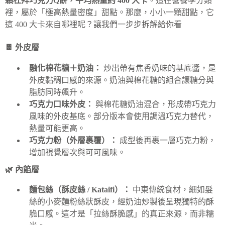
顆杜拜巧克力Q餅，平均熱量約 400 大卡
。這在營養學分類
裡，屬於「極高熱量密度」甜點。那麼，小小一顆甜點，它
這 400 大卡來自哪裡呢？讓我們一步步拆解給你看
🍫 外皮層
融化棉花糖＋奶油：
炒出帶有焦香奶味的基底醬，是
外皮黏稠口感的來源。奶油與棉花糖的組合讓糖分與
脂肪同時飆升。
巧克力口味外皮：
與棉花糖奶油混合，形成帶巧克力
風味的外皮基底。部分版本會使用調溫巧克力替代，
熱量可能更高。
巧克力粉（外層裹覆）：
成型後再裹一層巧克力粉，
增加視覺層次與可可風味。
🌿 內餡層
麵包絲（酥皮絲 / Kataifi）：
中東傳統食材，細如髮
絲的小麥麵粉絲狀酥皮，經奶油炒製後呈現獨特的酥
脆口感。這才是「拉絲酥脆感」的真正來源，而非糯