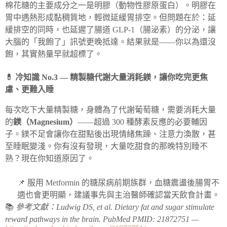
棉花糖的主要成分之一是明膠（動物性膠原蛋白）。明膠在
胃中遇熱形成黏稠質地，輕微延緩胃排空。但問題在於：延
緩排空的同時，也延遲了腸道 GLP-1（腸泌素）的分泌，讓
大腦的「我飽了」訊號更晚抵達。結果就是——你以為還沒
飽，其實熱量早就超標了。
💊 冷知識 No.3 — 精製糖代謝大量消耗鎂，讓你吃完更焦
慮、更難入睡
每次吃下大量精製糖，身體為了代謝葡萄糖，需要消耗大量
的
鎂（Magnesium）
——超過 300 種酵素反應的必要輔因
子。鎂不足會讓你在甜點後出現情緒焦躁、注意力渙散，甚
至睡眠變淺。你有沒有發現，大量吃甜食的那晚特別睡不
熟？現在你知道原因了。
📌 服用 Metformin 的糖尿病前期族群，血糖震盪後腸胃不
適也會更明顯，建議事先與主治醫師確認當天飲食計畫。
📚
參考文獻：Ludwig DS, et al. Dietary fat and sugar stimulate
reward pathways in the brain. PubMed PMID: 21872751 —