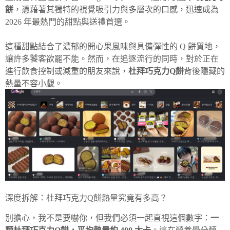
餅
，憑藉著其獨特的視覺吸引力與多層次的口感，迅速成為
2026 年最熱門的甜點與送禮首選。
這種甜點結合了濃郁的開心果風味與具備彈性的 Q 餅質地，
讓許多饕客欲罷不能。然而，在追逐流行的同時，對於正在
進行飲食控制或減重的朋友來說，
杜拜巧克力Q餅
背後隱藏的
熱量不容小覷。
深度拆解：杜拜巧克力Q餅熱量究竟有多高？
別擔心，我不是要嚇你，但我們必須一起直視這個數字：
一