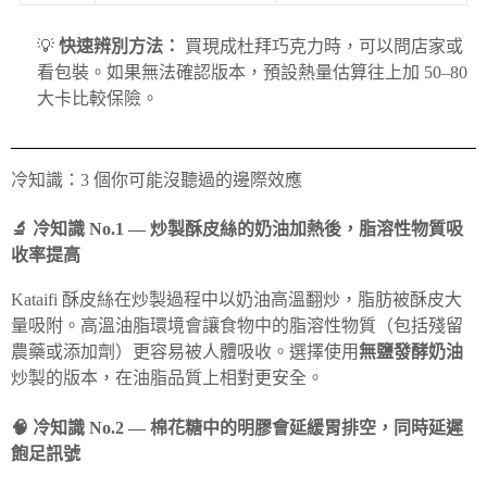
💡
快速辨別方法：
買現成杜拜巧克力時，可以問店家或
看包裝。如果無法確認版本，預設熱量估算往上加 50–80
大卡比較保險。
冷知識：3 個你可能沒聽過的邊際效應
🔬 冷知識 No.1 — 炒製酥皮絲的奶油加熱後，脂溶性物質吸
收率提高
Kataifi 酥皮絲在炒製過程中以奶油高溫翻炒，脂肪被酥皮大
量吸附。高溫油脂環境會讓食物中的脂溶性物質（包括殘留
農藥或添加劑）更容易被人體吸收。選擇使用
無鹽發酵奶油
炒製的版本，在油脂品質上相對更安全。
🧠 冷知識 No.2 — 棉花糖中的明膠會延緩胃排空，同時延遲
飽足訊號