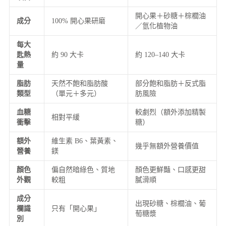
開心果＋砂糖＋棕櫚油
成分
100% 開心果研磨
／氫化植物油
每大
匙熱
約 90 大卡
約 120–140 大卡
量
脂肪
天然不飽和脂肪酸
部分飽和脂肪＋反式脂
類型
（單元＋多元）
肪風險
血糖
較劇烈（額外添加精製
相對平緩
衝擊
糖）
額外
維生素 B6、葉黃素、
幾乎無額外營養價值
營養
鎂
顏色
偏自然暗綠色、質地
顏色更鮮豔、口感更甜
外觀
較粗
膩滑順
成分
出現砂糖、棕櫚油、葡
欄識
只有「開心果」
萄糖漿
別