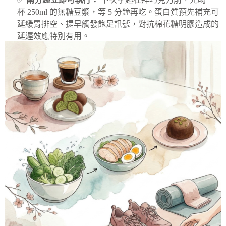
杯 250ml 的無糖豆漿，等 5 分鐘再吃。蛋白質預先補充可
延緩胃排空、提早觸發飽足訊號，對抗棉花糖明膠造成的
延遲效應特別有用。