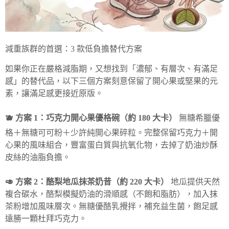
減重族群的首選：3 款低負擔替代方案
如果你正在嚴格減脂期，又想找到「濃郁、有層次、有滿足
感」的替代品，以下三個方案刻意保留了開心果或堅果的元
素，讓滿足感更接近原版。
🫐 方案 1：巧克力開心果優格碗（約 180 大卡）
無糖希臘優
格＋無糖可可粉＋少許純開心果碎粒。完整保留巧克力＋開
心果的風味組合，豐富蛋白質與抗氧化物，去掉了奶油炒酥
皮絲的油脂負擔。
🥑 方案 2：酪梨地瓜抹茶奶昔（約 220 大卡）
地瓜提供天然
複合碳水，酪梨模擬奶油的滑順感（不飽和脂肪），加入抹
茶粉增加風味層次。無糖優酪乳攪拌，補充益生菌，飽足感
遠勝一顆杜拜巧克力。