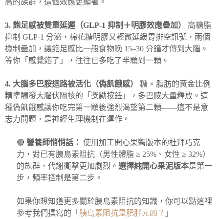
高的族群，這個效應更顯著。
3. 飽足感被雙重延遲（GLP-1 抑制＋明膠效應疊加）
高糖脂
抑制 GLP-1 分泌，棉花糖明膠又輕微延緩胃排空訊號，兩個
機制疊加，讓飽足感比一般食物晚 15–30 分鐘才傳到大腦。
等你「感覺飽了」，往往已多吃了半顆到一顆。
4. 大腦多巴胺迴路被活化（偽飢餓感）
糖 × 脂肪的黃金比例
精準觸發大腦伏隔核的「獎勵按鈕」，多巴胺大量釋放。這
種偽飢餓感讓你吃完第一顆後強烈渴望第二顆——這不是意
志力問題，是神經生理機制在運作。
🔴
營養師悄悄話：
使用加工開心果醬版本的杜拜巧克
力，對已有胰島素阻抗（男性體脂 ≥ 25%、女性 ≥ 32%）
的族群，代謝衝擊更加劇烈。
選擇純開心果泥版本
是第一
步，頻率控制是第二步。
如果你想知道更多關於胰島素阻抗的知識，你可以點這裡
參考我們撰寫的「
胰島素阻抗是肥胖元凶？
」