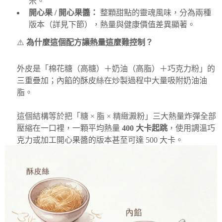
米。
開心果 / 開心果醬：
整顆甜點的靈魂風味，分為兩種
版本（詳見下節），熱量與健康價值差異顯著。
⚠️
為什麼這個配方讓熱量這麼難控制？
外皮是「棉花糖（高糖）＋奶油（高脂）＋巧克力粉」的
三重疊加；內餡的酥皮絲在炒製過程中大量吸附奶油油
脂。
這個結構等於把「糖 × 脂 × 精緻澱粉」三大熱量炸彈全部
壓縮在一口裡，一顆平均熱量
400 大卡起跳
，使用調溫巧
克力或加工開心果醬的版本甚至可達 500 大卡。