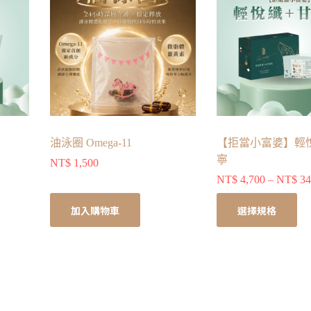
油泳圈 Omega-11
【拒當小富婆】輕
寧
NT$
1,500
NT$
4,700
–
NT$
34
加入購物車
選擇規格