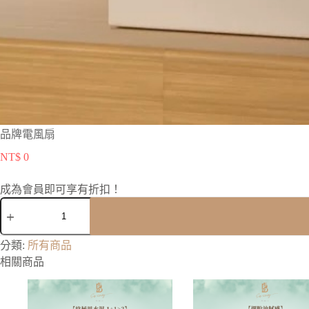
品牌電風扇
NT$
0
成為會員即可享有折扣！
A
分類:
所有商品
l
相關商品
t
e
r
n