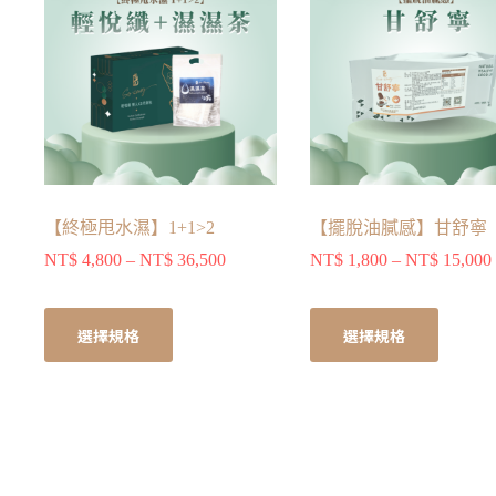
a
t
i
v
e
:
【終極甩水濕】1+1>2
【擺脫油膩感】甘舒寧
NT$
4,800
–
NT$
36,500
NT$
1,800
–
NT$
15,000
選擇規格
選擇規格