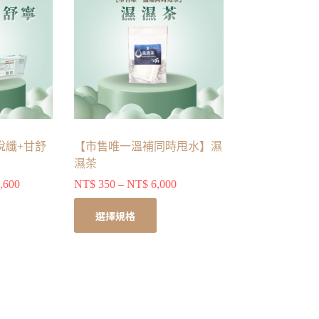
悅纖+甘舒
【市售唯一溫補同時甩水】濕
濕茶
,600
NT$
350
–
NT$
6,000
選擇規格