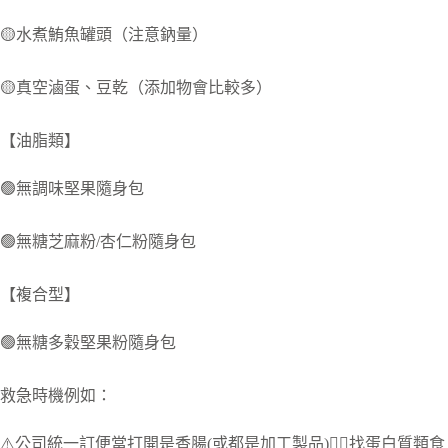
🟡水煮鮪魚罐頭（注意鈉量）
🟡真空滷蛋、豆乾（添加物會比較多）
【油脂類】
🟢無調味堅果隨身包
🟢無糖芝麻粉/杏仁粉隨身包
【複合型】
🟢無糖多穀堅果粉隨身包
救急時機例如：
⚠️公司統一訂便當打開是香腸(或都是加工製品)👉🏻找蛋白質類食