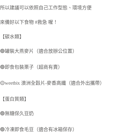
所以建議可以依照自己工作型態、環境方便
來備好以下食物 #救急 喔！
【碳水類】
🟢罐裝大燕麥片（適合放辦公位置）
🟢即食包裝栗子（超商有賣）
🟡weetbix 澳洲全穀片-麥香高纖（適合外出攜帶）
【蛋白質類】
🟢無糖保久豆奶
🟢冷凍即食毛豆（適合有冰箱保存）