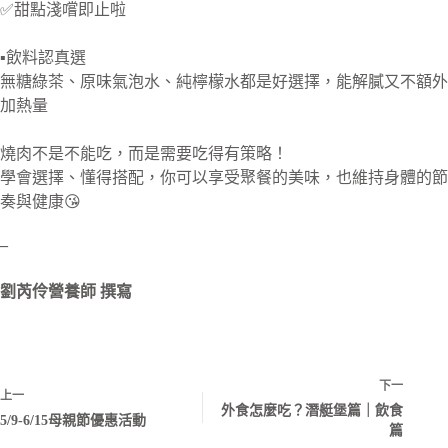
✅甜點淺嚐即止啦
▪️飲料認真選
無糖綠茶、原味氣泡水、純檸檬水都是好選擇，能解膩又不額外
加熱量
燒肉不是不能吃，而是需要吃得有策略！
學會選擇、懂得搭配，你可以享受聚餐的美味，也維持身體的節
奏與健康😘
–
劉芮伶營養師 撰寫
下一
上一
外食怎麼吃？潛艇堡篇｜飲食
5/9-6/15母親節優惠活動
篇