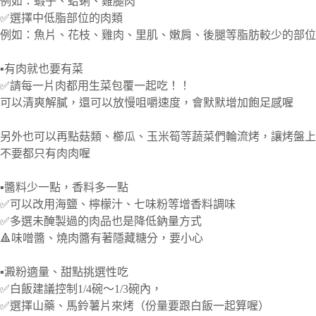
例如：蝦子、蛤蜊、雞腿肉
✅選擇中低脂部位的肉類
例如：魚片、花枝、雞肉、里肌、嫩肩、後腿等脂肪較少的部位
▪️有肉就也要有菜
✅請每一片肉都用生菜包覆一起吃！！
可以清爽解膩，還可以放慢咀嚼速度，會默默增加飽足感喔
另外也可以再點菇類、櫛瓜、玉米筍等蔬菜們輪流烤，讓烤盤上
不要都只有肉肉喔
▪️醬料少一點，香料多一點
✅可以改用海鹽、檸檬汁、七味粉等增香料調味
✅多選未醃製過的肉品也是降低鈉量方式
🔺味噌醬、燒肉醬有著隱藏糖分，要小心
▪️澱粉適量、甜點挑選性吃
✅白飯建議控制1/4碗～1/3碗內，
✅選擇山藥、馬鈴薯片來烤（份量要跟白飯一起算喔）