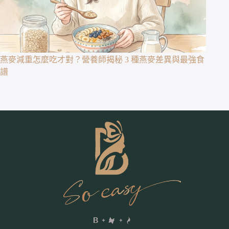
燕麥減重怎麼吃才對？營養師揭秘 3 種燕麥差異與最強食
譜